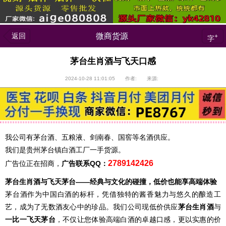
返回
微商货源
+
字
茅台生肖酒与飞天口感
2024-10-28 11:01:05 作者: 来源:
我公司有茅台酒、五粮液、剑南春、国窖等名酒供应。
我们是贵州茅台镇白酒工厂一手货源。
2789142426
广告位正在招商，
广告联系QQ：
茅台生肖酒与飞天茅台——经典与文化的碰撞，低价也能享高端体验
茅台酒作为中国白酒的标杆，凭借独特的酱香魅力与悠久的酿造工
艺，成为了无数酒友心中的珍品。我们公司现低价供应
茅台生肖酒
与
一比一飞天茅台
，不仅让您体验高端白酒的卓越口感，更以实惠的价