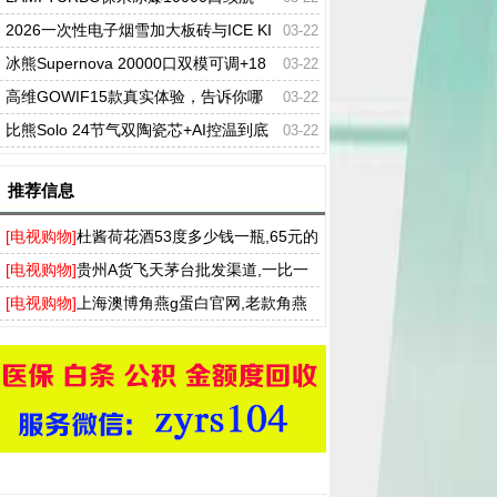
+双模式切换一次性电子烟?
2026一次性电子烟雪加大板砖与ICE KI
03-22
NG冰神，谁才是真正的万口之王?
冰熊Supernova 20000口双模可调+18
03-22
ml大容量，一次性能用半个月是真的吗?
高维GOWIF15款真实体验，告诉你哪
03-22
个口味最好抽（附推荐榜）
比熊Solo 24节气双陶瓷芯+AI控温到底
03-22
有多稳
推荐信息
[电视购物]
杜酱荷花酒53度多少钱一瓶,65元的
香柔酱香型做口粮还不错
[电视购物]
贵州A货飞天茅台批发渠道,一比一
茅台飞天一手货到付款
[电视购物]
上海澳博角燕g蛋白官网,老款角燕
G蛋白产品哪里能买到