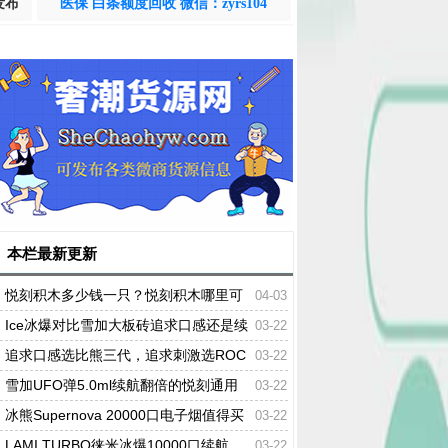
发布
医保 白条额度回收 微信：zyrs104
本栏最新更新
悦刻积木多少钱一只？悦刻积木哪里可
04-03
以买到
Ice冰爆对比雪加大板砖追求口感还是续
03-22
航?
追求口感选比熊三代，追求刺激选ROC
03-22
KET小火箭
雪加UFO弹5.0ml续航翻倍的悦刻通用
03-22
弹是否值得入手?
冰熊Supernova 20000口电子烟值得买
03-22
吗?实测可调功率/吸阻和超长续航
LAMI TURBO徕米冰爆10000口续航
03-22