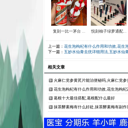
复刻一比一茅台 ...
悦刻柚子绿萝通配...
上一篇：
花生泡枸杞有什么作用和功效,花生
下一篇：
五妙水仙膏去疣详细用法,五妙水仙
相关文章
火麻仁党参黄芪片能治便秘吗,火麻仁党参
芪片的功效与作用
花生泡枸杞有什么作用和功效,花生泡枸杞
确方法
葛根十大最佳搭配,葛根配什么最好
抹茶酵素梅有什么好处,抹茶酵素梅有副作
吗