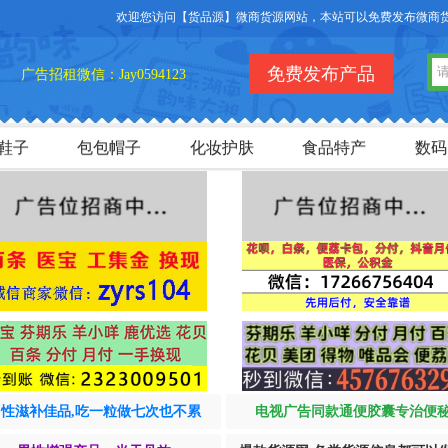
欢迎您访问【货品源】微商货源网站，本站可以免费发布微商货源
免费发布产品
广告招租微信：Jay0594123
鞋子
包包帽子
化妆护肤
食品特产
数码
男性滋补佳品,吃一粒做七次也不累
电视广告同款通便胶囊专治便