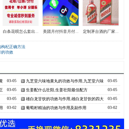
白条花呗怎么套出...
美团月付抖音月付...
定制茅台酒的厂家...
泡枸杞正确方法
膏的功效
黄
03-05
九芝堂六味地黄丸的功效与作用,九芝堂六味
03-05
地黄丸的四大功效
正
03-05
生姜配什么壮阳,生姜壮阳最佳配方
03-05
03-05
雄白龙甘饮的功效与作用,雄白龙甘饮的四大
03-05
功效
用
03-02
葡萄籽精油的功效与作用及副作用
03-02