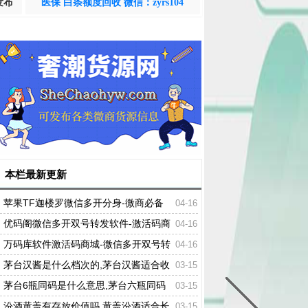
发布
医保 白条额度回收 微信：zyrs104
本栏最新更新
苹果TF迦楼罗微信多开分身-微商必备
04-16
自带百款营销功能
优码阁微信多开双号转发软件-激活码商
04-16
城-24小时自动发货
万码库软件激活码商城-微信多开双号转
04-16
发-24小时自动发卡
茅台汉酱是什么档次的,茅台汉酱适合收
03-15
藏吗
茅台6瓶同码是什么意思,茅台六瓶同码
03-15
是不来着同一件
汾酒黄盖有存放价值吗,黄盖汾酒适合长
03-15