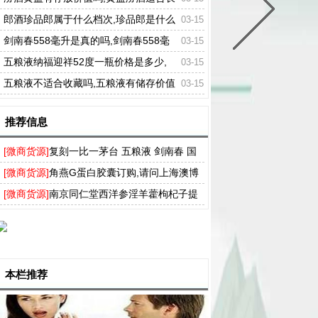
期存放吗
郎酒珍品郎属于什么档次,珍品郎是什么
03-15
级别
剑南春558毫升是真的吗,剑南春558毫
03-15
升的是正品吗
五粮液纳福迎祥52度一瓶价格是多少,
03-15
五粮液52度纳福多少钱一瓶
五粮液不适合收藏吗,五粮液有储存价值
03-15
吗
推荐信息
[微商货源]
复刻一比一茅台 五粮液 剑南春 国
窖 厂家直营供货，支持货到付款
[微商货源]
角燕G蛋白胶囊订购,请问上海澳博
角燕G蛋白胶囊哪有卖的
[微商货源]
南京同仁堂西洋参淫羊藿枸杞子提
取物马鹿茸软胶囊官方网站
本栏推荐