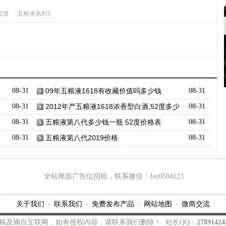
2度
五粮液第8代
08-31
09年五粮液1618有收藏价值吗多少钱
08-31
08-31
2012年产五粮液1618浓香型白酒,52度多少
08-31
钱
08-31
五粮液第八代多少钱一瓶 52度价格表
08-31
08-31
五粮液第八代2019价格
08-31
全站尾部广告位招租，联系微信：Jay0594123
关于我们
联系我们
免费发布产品
网站地图
微商交流
-
-
-
-
稿及摘自互联网，如有侵权内容，请联系我们删除！ 站长QQ：
2789142