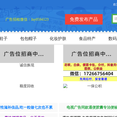
欢迎
免费发布产品
广告招租微信：Jay0594123
鞋子
包包帽子
化妆护肤
食品特产
数码
男性滋补佳品,吃一粒做七次也不累
电视广告同款通便胶囊专治便