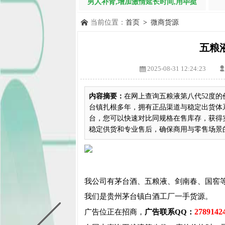
男人补肾,增加激情延长时间,用毕挺
当前位置：
首页
>
微商货源
五粮
2025-08-31 12:24:23
内容摘要：
在网上查询五粮液第八代52度
台镇扎根多年，拥有正品渠道与稳定出货体
台，您可以快速对比同规格在售库存，获得
稳定供货和专业售后，确保商用与零售场景的持
我公司有茅台酒、五粮液、剑南春、国窖
我们是贵州茅台镇白酒工厂一手货源。
2789142
广告位正在招商，
广告联系QQ：