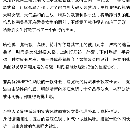
火爆的微商童装女装代理零基础创业，支持国内一件代发，一手货源
款式多，厂家低价合作，时尚的自制大码女装货源，主打显瘦心机的
大码女装。大气柔和的曲线，特殊的裁剪制作手法，将动静街头的服
饰风格完美呈现在爱美女生的面前，不经意间就使得肉肉趋于无形，
给微胖女生打造了出了一个自行的王国。
哈伦裤、宽松款、高腰、荷叶袖等是其常用的使用元素，严格的选品
要求，时尚多元化混搭风格，上到打底衫，外套，下到热裤，半身
裙，种类应有尽有。每一件成品都摒弃了繁荣复杂的设计，极简的线
条配以灵动新潮元素的点缀，时刻都能展现出绝佳的显瘦心机 。
兼具优雅和中性洒脱的一款外套，略宽松的剪裁和长款衣长设计，充
满自由随性的气质。明朗清新的基底色调，十分凸显肤色，搭配短裤
或休闲裤，都显得高挑出彩。
不挑人又显瘦减龄的复古风微商童装女装代理外套，宽松袖设计，上
身很慵懒随性，复古的基底色调，帅气中尽显风味。搭配一款休闲长
裤，自由奔放的气息呼之欲出。