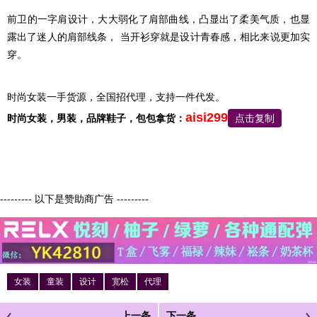
前卫的一字肩设计，大大弱化了肩部曲线，凸显出了柔美气质，也显
露出了迷人的肩部线条， 当开衫穿就是设计青春感，相比来说更加实
穿。
时尚女装一手货源，全国招代理，支持一件代发。
aisi299
时尚女装，
男装，品牌鞋子，包包
拿货：
点击复制
--------- 以下是赞助商广告 ---------
女装
童装
设计
宽松
代理
上一条
下一条