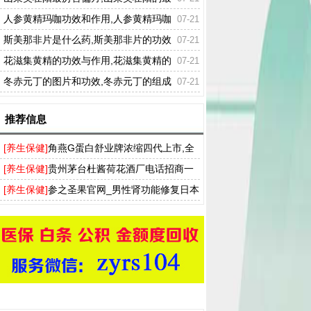
佳配方
人参黄精玛咖功效和作用,人参黄精玛咖
07-21
功效
斯美那非片是什么药,斯美那非片的功效
07-21
作用
花滋集黄精的功效与作用,花滋集黄精的
07-21
作用
冬赤元丁的图片和功效,冬赤元丁的组成
07-21
成分
推荐信息
[养生保健]
角燕G蛋白舒业牌浓缩四代上市,全
新浓缩四代角燕G蛋白胶囊
[养生保健]
贵州茅台杜酱荷花酒厂电话招商一
件代发
[养生保健]
参之圣果官网_男性肾功能修复日本
参之圣果软胶囊专卖店