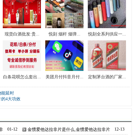
现货白酒批发:贵...
悦刻 烟杆 烟弹...
悦刻全系列供应一...
白条花呗怎么套出...
美团月付抖音月付...
定制茅台酒的厂家...
物能延时
片的4大功效
非
01-12
金惯爱他达拉非片是什么,金惯爱他达拉非片
12-13