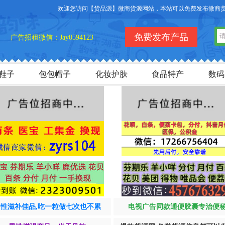
欢迎您访问【货品源】微商货源网站，本站可以免费发布微商货源信
免费发布产品
广告招租微信：Jay0594123
鞋子
包包帽子
化妆护肤
食品特产
数码
男性滋补佳品,吃一粒做七次也不累
电视广告同款通便胶囊专治便