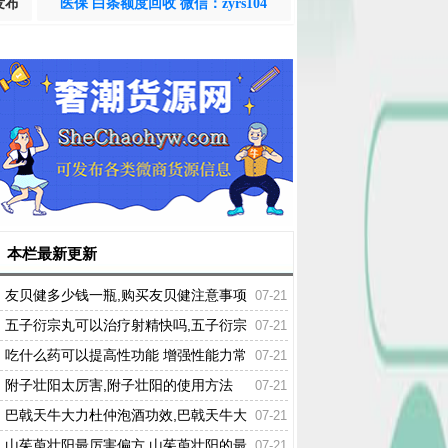
发布
医保 白条额度回收 微信：zyrs104
本栏最新更新
友贝健多少钱一瓶,购买友贝健注意事项
07-21
五子衍宗丸可以治疗射精快吗,五子衍宗
07-21
丸的功效与作用
吃什么药可以提高性功能 增强性能力常
07-21
用的药物
附子壮阳太厉害,附子壮阳的使用方法
07-21
巴戟天牛大力杜仲泡酒功效,巴戟天牛大
07-21
力杜仲有什么作用
山茱萸壮阳最厉害偏方,山茱萸壮阳的最
07-21