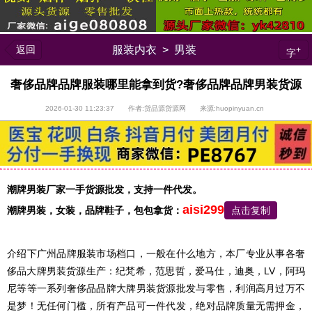
返回
服装内衣
>
男装
+
字
奢侈品牌品牌服装哪里能拿到货?奢侈品牌品牌男装货源
2026-01-30 11:23:37 作者:货品源货源网 来源:huopinyuan.cn
潮牌男装厂家一手货源批发，支持一件代发。
aisi299
潮牌男装，
女装，品牌鞋子，包包
拿货：
点击复制
介绍下广州品牌服装市场档口，一般在什么地方，本厂专业从事各奢
侈品大牌男装货源生产：纪梵希，范思哲，爱马仕，迪奥，LV，阿玛
尼等等一系列奢侈品品牌大牌男装货源批发与零售，利润高月过万不
是梦！无任何门槛，所有产品可一件代发，绝对品牌质量无需押金，