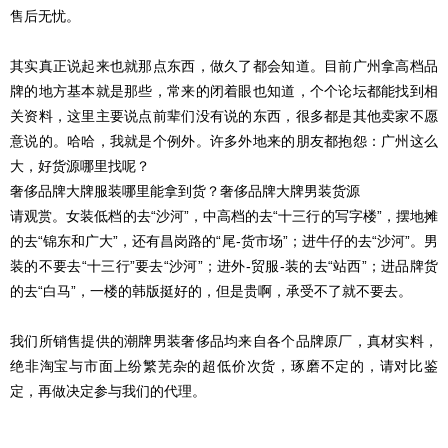
售后无忧。
其实真正说起来也就那点东西，做久了都会知道。目前广州拿高档品
牌的地方基本就是那些，常来的闭着眼也知道，个个论坛都能找到相
关资料，这里主要说点前辈们没有说的东西，很多都是其他卖家不愿
意说的。哈哈，我就是个例外。许多外地来的朋友都抱怨：广州这么
大，好货源哪里找呢？
奢侈品牌大牌服装哪里能拿到货？奢侈品牌大牌男装货源
请观赏。女装低档的去“沙河”，中高档的去“十三行的写字楼”，摆地摊
的去“锦东和广大”，还有昌岗路的“尾-货市场”；进牛仔的去“沙河”。男
装的不要去“十三行”要去“沙河”；进外-贸服-装的去“站西”；进品牌货
的去“白马”，一楼的韩版挺好的，但是贵啊，承受不了就不要去。
我们所销售提供的潮牌男装奢侈品均来自各个品牌原厂，真材实料，
绝非淘宝与市面上纷繁芜杂的超低价次货，琢磨不定的，请对比鉴
定，再做决定参与我们的代理。