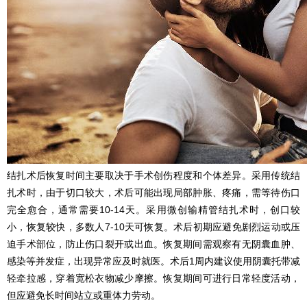
结扎术后恢复时间主要取决于手术创伤程度和个体差异。采用传统结
扎术时，由于切口较大，术后可能出现局部肿胀、疼痛，需等待伤口
完全愈合，通常需要10-14天。采用微创输精管结扎术时，创口较
小，恢复较快，多数人7-10天可恢复。术后初期应避免剧烈运动或压
迫手术部位，防止伤口裂开或出血。恢复期间需观察有无阴囊血肿、
感染等并发症，出现异常应及时就医。术后1周内建议使用阴囊托带减
轻牵拉感，穿着宽松衣物减少摩擦。恢复期间可进行日常轻度活动，
但应避免长时间站立或重体力劳动。