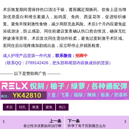
术后恢复期间需保持伤口清洁干燥，遵医嘱定期换药。饮食上适当增
加优质蛋白和维生素摄入，如鸡蛋、鱼肉、西蓝花等，促进组织修
复。避免辛辣刺激性食物，减少局部充血风险。术后1个月内应避免盆
浴或游泳，防止感染。同住前建议复查确认伤口愈合情况，确保无红
肿渗液等异常。术后首次同住需动作轻柔，避免过度刺激手术区域。
若同住后出现疼痛加剧或出血，应立即停止并就医检查。
成人护理产品货源一件代发，
联系微信：
招商中
（联系QQ：2789142426，把头部和尾部内容换成你的货源）
--------- 以下是赞助商广告 ---------
术后
结扎
恢复
避免
伤口
上一条
下一条
老公性冷淡要如何治疗啊
怀孕了有子宫肌瘤怎么办