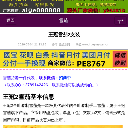
返回
雪茄
+
字
王冠雪茄2支装
2026-05-04 21:33:39 作者:货品源网 来源:www.huopinyuan.cn
雪茄货源一件代发，
联系微信：
招商中
（联系QQ：2789142426，联系微信可以换成你的。）
王冠2雪茄基本信息
王冠2全叶卷制雪茄是一款极具代表性的全叶卷制手工雪茄，属于王冠
雪茄旗下产品。它采用纸盒包装，单盒（包）支数为2支，销售形式是
国产内销，目前产品状态为已上市 。