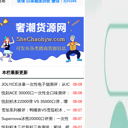
发布
医保 白条额度回收 微信：zyrs104
本栏最新更新
JOLYICE冰暴一次性电子烟测评：从IC
08-08
EMAX到JOLYICE"冰暴正统"的进化与重构
悦刻ACE 30000口一次性全口味测评：
08-08
三万口续航 + 一杯茶香解千愁？
悦刻积木22000弹 VS 35000口弹，哪
08-08
款更值得买？
雪加系列横评：鸭嘴兽VS雪茄积木，一
08-07
个"天花板"，一个"大玩家"
Supernova冰熊20000口评测：一次性
08-07
电子烟卷到天花板？
悦刻积木三代新杆三色测评：紫绿、橙
08-07