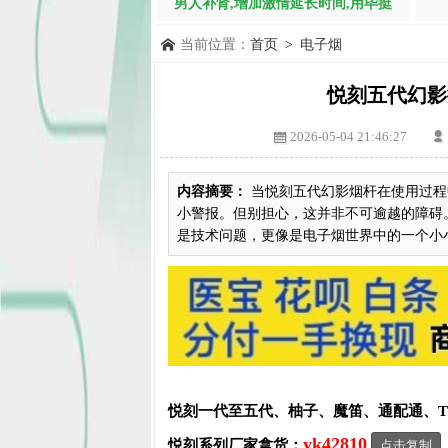
男人补肾,增加激情延长时间,用毕挺
当前位置：
首页
>
电子烟
悦刻五代幻影
2026-05-04 21:46:27
内容摘要：
当悦刻五代幻影烟杆在使用过程
小警报。但别担心，这并非不可逾越的障碍
是技术问题，更像是电子烟世界中的一个小小警
悦刻一代至五代、柚子、魔笛、通配通、
yk42810
悦刻系列厂家拿货：
点击复制