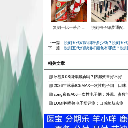
复刻一比一茅台 ...
悦刻柚子绿萝通配...
上一篇：
悦刻五代幻影烟杆多少钱？悦刻五代幻
下一篇：
悦刻五代幻影烟杆颜色有哪些？悦刻
相关文章
冰熊6.0S烟弹漏油吗？防漏效果好不好
2026年冰暴ICEMAX一次性电子烟：口味
技术、评测
song崧条A06一次性电子烟：外观、参数
使用体验
LUMI鸭嘴兽电子烟评测：口感续航实测