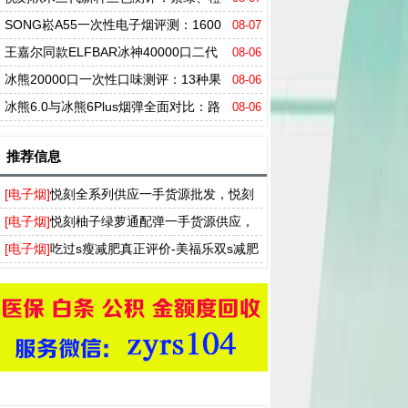
白、黑，哪个才是你的心头好？
SONG崧A55一次性电子烟评测：1600
08-07
0口+16ml大烟油容量，搭配纯钴电池及高清
王嘉尔同款ELFBAR冰神40000口二代
08-06
屏实测
评测：四档调冰+三模式，凭什么席卷市场？
冰熊20000口一次性口味测评：13种果
08-06
味一次说透，值得买吗？
冰熊6.0与冰熊6Plus烟弹全面对比：路
08-06
线之争，容量、口感、口味全维度拆解
推荐信息
[电子烟]
悦刻全系列供应一手货源批发，悦刻
买烟弹送烟杆厂家拿货渠道
[电子烟]
悦刻柚子绿萝通配弹一手货源供应，
T盒飞雾奶茶杯实体店批发渠道
[电子烟]
吃过s瘦减肥真正评价-美福乐双s减肥
药多少钱一盒-ss瘦身胶囊官网