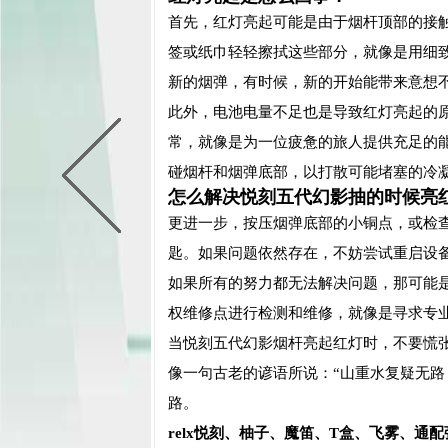
首先，红灯亮起可能是由于烟杆顶部的接
签或纸巾轻轻擦拭这些部分，就像是用细
新的烟弹，有时候，新的开始能带来意想
此外，电池电量不足也是导致红灯亮起的
常，就像是为一位疲惫的旅人提供充足的
碰烟杆和烟弹底部，以打散可能堵塞的冷
怎么解决悦刻五代幻影抽的时候亮
更进一步，按压烟弹底部的小铜点，或检
匙。如果问题依然存在，不妨尝试重启设
如果所有的努力都无法解决问题，那可能
权维修点进行检测和维修，就像是寻求专
当悦刻五代幻影烟杆亮起红灯时，不要慌
像一句古老的谚语所说：“山重水复疑无路
路。
relx悦刻、柚子、魔笛、T盒、飞雾、通