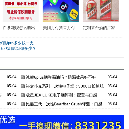
白条花呗怎么套出...
美团月付抖音月付...
定制茅台酒的厂家...
影pro多少钱一支
五代幻影烟弹多少？
05-04
冰熊6plus烟弹漏油吗？防漏效果好不好
05-04
、
05-04
崧盒扑克系列一次性电子烟：9000口长续航
05-04
与社交化设计
与
05-04
极星JEX LUKE电子烟评测：配置与口感
05-04
05-04
比熊三代一次性Bearfbar Crush评测：口感
05-04
续航全解析