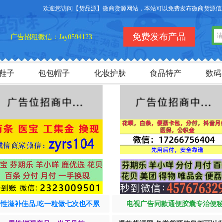
欢迎您访问【货品源】微商货源网站，本站可以免费发布微商货源信息，免
免费发布产品
广告招租微信：Jay0594123
鞋子
包包帽子
化妆护肤
食品特产
数码
男性滋补佳品,吃一粒做七次也不累
电视广告同款通便胶囊专治便