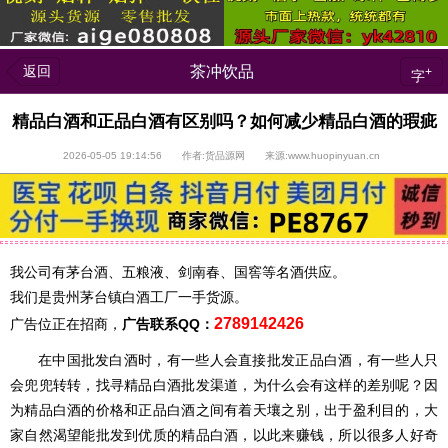
返回
茶冲饮品
+
字
精品白酒和正品白酒有区别吗？如何减少精品白酒的瑕疵
2026-05-05 19:14:56 作者:货品源网 来源:www.huopinyuan.cn
我公司有茅台酒、五粮液、剑南春、国窖等名酒供应。
我们是贵州茅台镇白酒工厂一手货源。
2789142426
广告位正在招商，
广告联系QQ：
在中国批发白酒时，有一些人会直接批发正品白酒，有一些人只
会兜兜转转，找寻精品白酒批发渠道，为什么会有这样的差别呢？因
为精品白酒的价格和正品白酒之间有着天壤之别，出于盈利目的，大
家自然渴望能批发到优质的精品白酒，以此来赚钱，所以很多人好奇