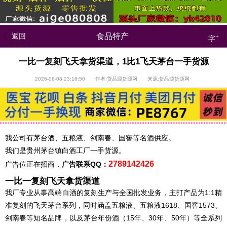
返回
食品特产
+
字
一比一复刻飞天拿货渠道，1比1飞天茅台一手货源
2026-06-08 23:16:50 作者:货品源货源网 来源:货品源货源网
我公司有茅台酒、五粮液、剑南春、国窖等名酒供应。
我们是贵州茅台镇白酒工厂一手货源。
2789142426
广告位正在招商，
广告联系QQ：
一比一复刻飞天拿货渠道
我厂专业从事高端白酒的复刻生产与全国批发业务，主打产品为1:1精
准复刻的飞天茅台系列，同时涵盖五粮液、五粮液1618、国窖1573、
剑南春等知名品牌，以及茅台年份酒（15年、30年、50年）等全系列