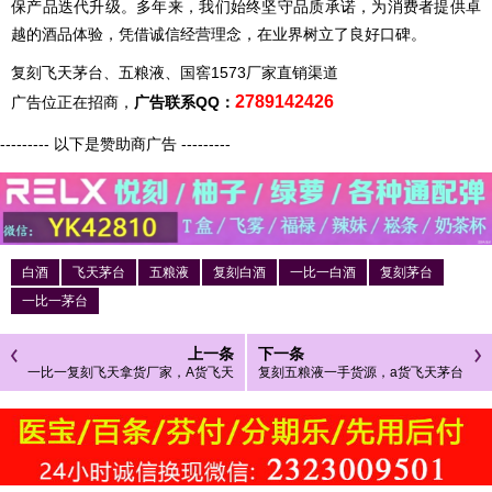
保产品迭代升级。多年来，我们始终坚守品质承诺，为消费者提供卓
越的酒品体验，凭借诚信经营理念，在业界树立了良好口碑。
复刻飞天茅台、五粮液、国窖1573厂家直销渠道
2789142426
广告位正在招商，
广告联系QQ：
--------- 以下是赞助商广告 ---------
白酒
飞天茅台
五粮液
复刻白酒
一比一白酒
复刻茅台
一比一茅台
上一条
下一条
一比一复刻飞天拿货厂家，A货飞天
复刻五粮液一手货源，a货飞天茅台
一手货源
一手货源渠道