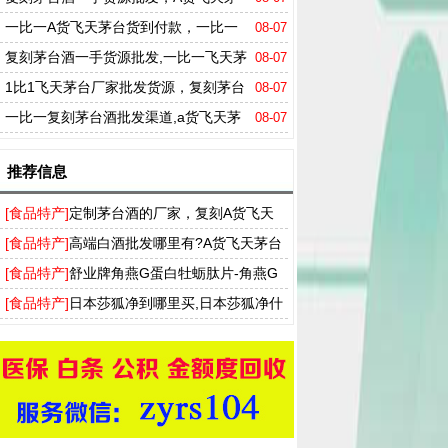
台多少钱一箱
一比一A货飞天茅台货到付款，一比一
08-07
剑南春一手货源
复刻茅台酒一手货源批发,一比一飞天茅
08-07
台批发厂家
1比1飞天茅台厂家批发货源，复刻茅台
08-07
酒货源厂家
一比一复刻茅台酒批发渠道,a货飞天茅
08-07
台厂家批发零售
推荐信息
[食品特产]
定制茅台酒的厂家，复刻A货飞天
茅台53度一手货源批发
[食品特产]
高端白酒批发哪里有?A货飞天茅台
酒批发市场供应商家
[食品特产]
舒业牌角燕G蛋白牡蛎肽片-角燕G
蛋白胶囊升级产品男性口服保健品
[食品特产]
日本莎狐净到哪里买,日本莎狐净什
么样效果好吗真的能彻底去狐臭吗