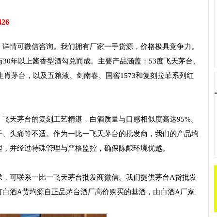
426
，详情可微信咨询。我们拥有厂家一手货源，价格极具竞争力。
与30年以上酱香型酒勾兑而成。主要产品涵盖：53度飞天茅台、
、生肖茅台，以及五粮液、剑南春、国窖1573和复刻拉菲系列红
飞天茅台的复刻工艺精湛，白酒质量与口感相似度高达95%。
干、头痛等不适。作为一比一飞天茅台的批发商，我们的产品均
理，并经过特殊管理与严格监控，确保陈酿环境优越。
求，可联系一比一飞天茅台批发商微信。我们提供茅台A货批发
有白酒A货均源自正品茅台酒厂高价购买的基酒，由白酒A厂家