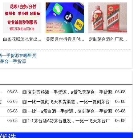
白条花呗怎么套出...
美团月付抖音月付...
定制茅台酒的厂家...
酒一手货源在哪里买
天茅台一手货源
一
06-08
复刻五粮液一手货源，a货飞天茅台一手货源
06-08
渠道
货
06-08
一比一复刻飞天拿货渠道，一比一复刻茅台
06-08
酒
06-08
一比一a货白酒一手货源，复刻茅台一手货源
06-08
批发
06-08
1:1茅台酒A货茅台批发，一比一飞天茅台厂
06-08
家