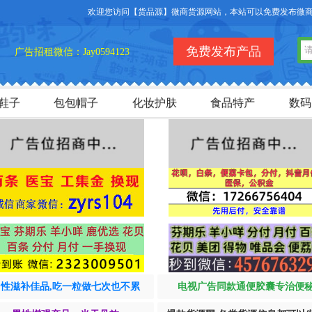
欢迎您访问【货品源】微商货源网站，本站可以免费发布微商货源信
免费发布产品
广告招租微信：Jay0594123
鞋子
包包帽子
化妆护肤
食品特产
数码
男性滋补佳品,吃一粒做七次也不累
电视广告同款通便胶囊专治便