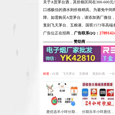
关于A货茅台酒，其价格区间在300-60
口感极佳的酒水则价格稍高。为避免中间
障。如需购买A货茅台，请添加酒厂微信
复刻飞天茅台、五粮液、国窖1573等高端
2789142
广告位正在招商，
广告联系QQ：
----------------------- 赞助商 ----------------------
标签：
白酒
飞天茅台
五粮液
复刻白酒
一比
鹿优选羊小咩分期...
分期乐羊小咩鹿优...