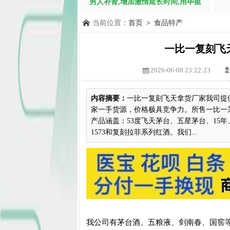
男人补肾,增加激情延长时间,用毕挺
当前位置：
首页
>
食品特产
一比一复刻飞
2026-06-08 23:22:23
内容摘要：
一比一复刻飞天拿货厂家我司提
家一手货源，价格极具竞争力。所售一比一茅
产品涵盖：53度飞天茅台、五星茅台、15年
1573和复刻拉菲系列红酒。我们...
我公司有茅台酒、五粮液、剑南春、国窖