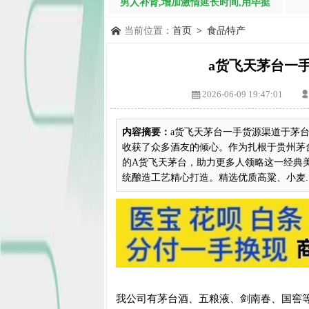
男人补肾,增加激情延长时间,用毕挺
当前位置：
首页
>
食品特产
a货飞天茅台一
2026-06-09 19:47:01
内容摘要：
a货飞天茅台一手货源渠道于茅
收获了众多酒友的倾心。作为扎根于贵州茅
的A货飞天茅台，助力更多人领略这一经典
统酿造工艺精心打造。精选优质高粱、小麦..
我公司有茅台酒、五粮液、剑南春、国窖