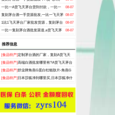
台多少钱一箱
一比一A货飞天茅台货到付款，一比一
08-07
剑南春一手货源
复刻茅台酒一手货源批发,一比一飞天茅
08-07
台批发厂家
1比1飞天茅台厂家批发货源，复刻茅台
08-07
酒货源厂家
一比一复刻茅台酒批发渠道,a货飞天茅
08-07
台厂家批发零售
推荐信息
[食品特产]
定制茅台酒的厂家，复刻A货飞天
茅台53度一手货源批发
[食品特产]
高端白酒批发哪里有?A货飞天茅台
酒批发市场供应商家
[食品特产]
舒业牌角燕G蛋白牡蛎肽片-角燕G
蛋白胶囊升级产品男性口服保健品
[食品特产]
日本莎狐净到哪里买,日本莎狐净什
么样效果好吗真的能彻底去狐臭吗