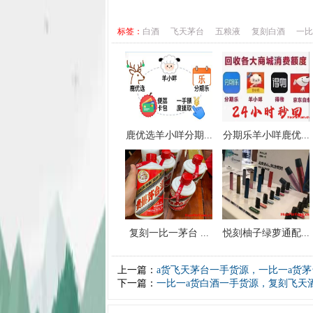
标签：
白酒
飞天茅台
五粮液
复刻白酒
一比
鹿优选羊小咩分期...
分期乐羊小咩鹿优...
复刻一比一茅台 ...
悦刻柚子绿萝通配...
上一篇：
a货飞天茅台一手货源，一比一a货
下一篇：
一比一a货白酒一手货源，复刻飞天