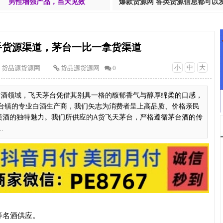
男性增强产品，当天见效
爆款货源网 各类货源信息都可以
手货源渠道，茅台一比一拿货渠道
小
中
大
货品源货源网
货品源货源网
0
台酒领域，飞天茅台凭借其别具一格的馥郁香气与醇厚绵柔的口感，
台镇的专业白酒生产商，我们矢志为消费者呈上高品质、价格亲民
美酒的独特魅力。我们所供应的A货飞天茅台，严格遵循茅台酒的传
.
等名酒供应。