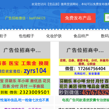
欢迎您访问【货品源】微商货源网站，本站可以免费发布微商货源
免费发布产品
广告招租微信：Jay0594123
鞋子
包包帽子
化妆护肤
食品特产
数码
男性滋补佳品,吃一粒做七次也不累
电视广告同款通便胶囊专治便