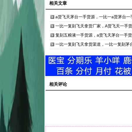
相关文章
a货飞天茅台一手货源，一比一a货茅台一
货源
一比一复刻飞天拿货厂家，A货飞天一手
复刻五粮液一手货源，a货飞天茅台一手
渠道
一比一复刻飞天拿货渠道，一比一复刻茅
酒
相关评论