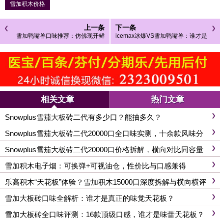
雪加积木价格
上一条
下一条
雪加鸭嘴兽口味推荐：仿佛现开鲜
icemax冰爆VS雪加鸭嘴兽：谁才是
椰，自然清香不负众望！
真正口感之王?
相关文章
热门文章
Snowplus雪茄大板砖二代有多少口？能抽多久？
Snowplus雪茄大板砖二代20000口全口味实测，十余款风味分
层，口味推荐
Snowplus雪茄大板砖二代20000口价格拆解，横向对比同容量
机型性价比分析
雪加积木电子烟：可换弹+可视油仓，性价比与口感兼得
乐高积木“天花板”体验？雪加积木15000口深度拆解与横向横评
雪加大板砖口味全解析：谁才是真正的味觉天花板？
雪加大板砖全口味评测：16款顶级口感，谁才是味蕾天花板？