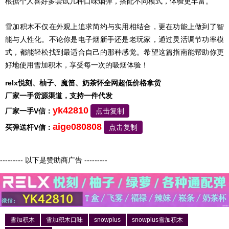
根据个人喜好多尝试几种口味烟弹，搭配不同模式，体验更丰富。
雪加积木不仅在外观上追求简约与实用相结合，更在功能上做到了智
能与人性化。不论你是电子烟新手还是老玩家，通过灵活调节功率模
式，都能轻松找到最适合自己的那种感觉。希望这篇指南能帮助你更
好地使用雪加积木，享受每一次的吸烟体验！
relx悦刻、柚子、魔笛、奶茶怀全网超低价格拿货
厂家一手货源渠道，支持一件代发
yk42810
厂家一手V信：
点击复制
aige080808
买弹送杆V信：
点击复制
--------- 以下是赞助商广告 ---------
雪加积木
雪加积木口味
snowplus
snowplus雪加积木