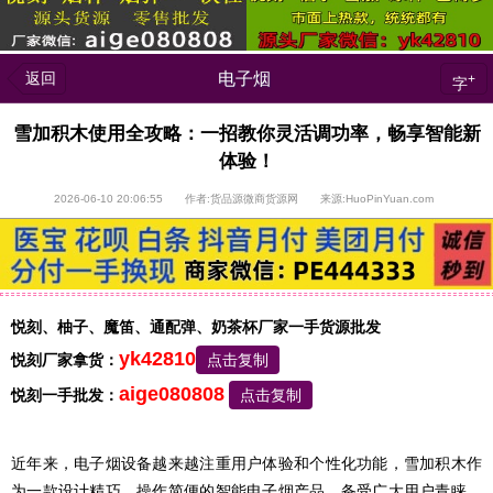
返回
电子烟
+
字
雪加积木使用全攻略：一招教你灵活调功率，畅享智能新
体验！
2026-06-10 20:06:55 作者:货品源微商货源网 来源:HuoPinYuan.com
悦刻、柚子、魔笛、通配弹、奶茶杯厂家一手货源批发
yk42810
悦刻厂家拿货：
点击复制
aige080808
悦刻一手批发：
点击复制
近年来，电子烟设备越来越注重用户体验和个性化功能，雪加积木作
为一款设计精巧、操作简便的智能电子烟产品，备受广大用户青睐。