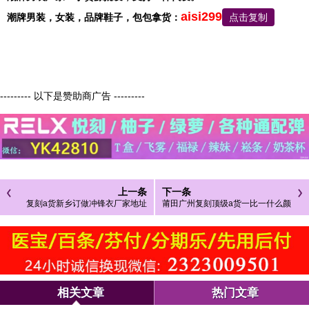
aisi299
潮牌男装，
女装，品牌鞋子，包包
拿货：
点击复制
--------- 以下是赞助商广告 ---------
上一条
下一条
复刻a货新乡订做冲锋衣厂家地址
莆田广州复刻顶级a货一比一什么颜
色冲锋衣好搭配
相关文章
热门文章