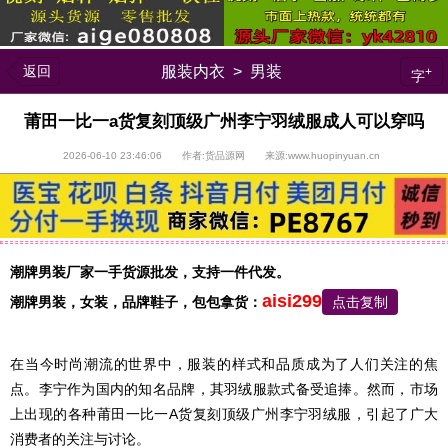
返回
服装内衣
>
男装
+
字
莆田一比一a货复刻顶级广州李宁羽绒服成人可以穿吗
2026-06-10 23:46:06 作者:货品源网 来源:www.huopinyuan.cn
潮牌男装厂家一手货源批发，支持一件代发。
aisi299
潮牌男装，
女装，品牌鞋子，包包
拿货：
点击复制
在当今时尚潮流的世界中，服装的样式和品质成为了人们关注的焦
点。李宁作为国内的知名品牌，其羽绒服款式备受追捧。然而，市场
上出现的各种莆田一比一A货复刻顶级广州李宁羽绒服，引起了广大
消费者的关注与讨论。