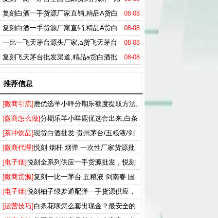
一贵州茅台酒53度批发渠道
复刻白酒一手货源厂家直销,精品A货白
08-08
酒一手货源
复刻白酒一手货源厂家直销,精品A货白
08-08
酒一手货源
一比一飞天茅台源头厂家,a货飞天茅台
08-08
厂家微信
复刻飞天茅台批发渠道,精品a货白酒批
08-08
发商家
推荐信息
[微商引流]
鹿优选羊小咩分期乐额度提取方法,
羊小咩便荔卡包快速回收商家
[微商怎么做]
分期乐羊小咩鹿优选套出来,白条
分付 月付 花呗额度一手提现
[茶冲饮品]
现货白酒批发:贵州茅台/五粮液/剑
南春/国窖1573等一手厂家货源
[微商代理]
悦刻 烟杆 烟弹 一次性厂家货源批
发，多种口味RELX电子烟一件代发
[电子烟]
悦刻全系列供应一手货源批发，悦刻
买烟弹送烟杆厂家拿货渠道
[微商货源]
复刻一比一茅台 五粮液 剑南春 国
窖 厂家直营供货，支持货到付款
[电子烟]
悦刻柚子绿萝通配弹一手货源供应，
T盒飞雾奶茶杯实体店批发渠道
[运营技巧]
白条花呗怎么套出现金？最安全的