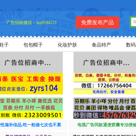
免费发布产品
广告招租微信：Jay0594123
鞋子
包包帽子
化妆护肤
食品特产
数码
男性滋补佳品,吃一粒做七次也不累
电视广告同款通便胶囊专治便