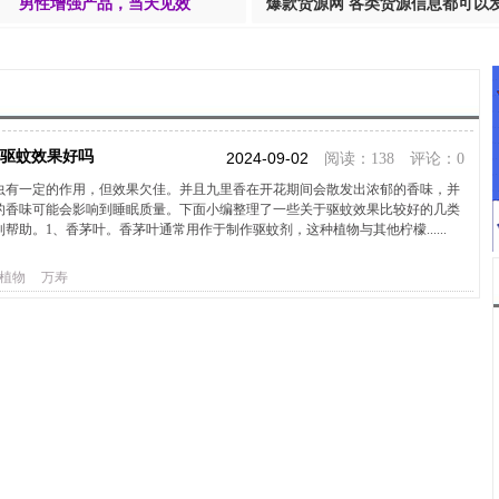
男性增强产品，当天见效
爆款货源网 各类货源信息都可以
香驱蚊效果好吗
2024-09-02
阅读：138 评论：0
虫有一定的作用，但效果欠佳。并且九里香在开花期间会散发出浓郁的香味，并
的香味可能会影响到睡眠质量。下面小编整理了一些关于驱蚊效果比较好的几类
帮助。1、香茅叶。香茅叶通常用作于制作驱蚊剂，这种植物与其他柠檬......
植物
万寿