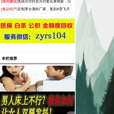
方法 还支持分付 羊小咩 分期乐
[微商赚钱]
美团月付抖音月付套出来商家，分
付白条得物羊小咩提现流程分享
[食品特产]
定制茅台酒的厂家，复刻A货飞天
茅台53度一手货源批发
本栏推荐