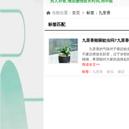
男人补肾,增加激情延长时间,用毕挺
当前位置：
首页
> 标签：九里香
标签匹配
九里香能驱蚊虫吗?九里
九里香的气味对于驱赶蚊
不建议摆放在卧室，过于浓郁
植物，希望能对大家的选择起到
阅读全文>>
标签：
九里香
蚊虫
驱赶