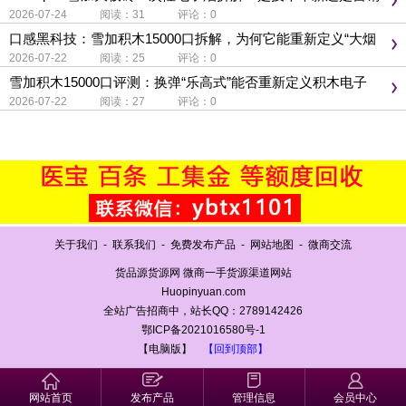
噱头？
2026-07-24 阅读：31 评论：0
口感黑科技：雪加积木15000口拆解，为何它能重新定义“大烟
雾”体验？
2026-07-22 阅读：25 评论：0
雪加积木15000口评测：换弹“乐高式”能否重新定义积木电子
烟？
2026-07-22 阅读：27 评论：0
关于我们
-
联系我们
-
免费发布产品
-
网站地图
-
微商交流
货品源货源网 微商一手货源渠道网站
Huopinyuan.com
全站广告招商中，站长QQ：2789142426
鄂ICP备2021016580号-1
【电脑版】
【回到顶部】
网站首页
发布产品
管理信息
会员中心