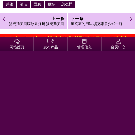
莱雅
清洁
面膜
更好
怎么样
上一条
下一条
姿绽延美面膜效果好吗,姿绽延美面
填充霜的用法,填充霜多少钱一瓶
膜可以用牛奶吗
网站首页
发布产品
管理信息
会员中心
相关文章
热门文章
姿绽延美面膜效果好吗,姿绽延美面膜可以用牛奶吗
祛痘印的护肤品怎么样,祛痘药膏哪个好
乐利来骨健宝怎么样,保湿去皱
补水保湿面膜哪个牌子好,十大高保湿面膜品牌
什么品牌去皱面膜好？选对成分是关键
去皱面膜哪种好用 去皱面膜哪几种品牌产品好用
补水面膜哪个牌子最好,补水面膜排行榜前十名