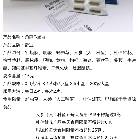
产品名称：角燕G蛋白
产品品牌：舒业
产品成分：牡蛎肽、鹿鞭、蛹虫草、人参（人工种值）、杜仲雄花、
抗性糊精、黑松露、玛咖、黄精、枸杞、海参、覆盆子、桑葚、牛磺
酸、羟丙基甲基纤维素、二氧化钛、硬脂酸镁。
总净含量：16克
产品规格：0.8克/片 X 4片/板/小盒 X 5小盒 = 20粒/大盒
服用方法：每日2次，每次2片。
食用限量：蛹虫草、人参（人工种值）、杜仲雄花、玛咖属于新资源
食品，
人参（人工种值）每天食用限量不得超过3克；
杜仲雄花产品每天食用限量不得超过6克，
玛咖粉每天食用限量不得超过25克，
根据本品添加量，建议食用不得超过8片/天。