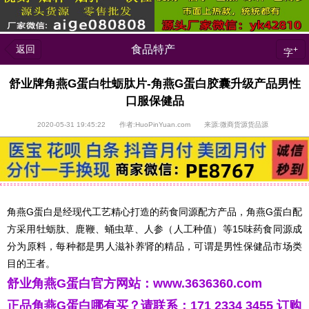
返回
食品特产
+
字
舒业牌角燕G蛋白牡蛎肽片-角燕G蛋白胶囊升级产品男性
口服保健品
2020-05-31 19:45:22 作者:HuoPinYuan.com 来源:微商货源货品源
角燕G蛋白是经现代工艺精心打造的药食同源配方产品，角燕G蛋白配
方采用牡蛎肽、鹿鞭、蛹虫草、人参（人工种值）等15味药食同源成
分为原料，每种都是男人滋补养肾的精品，可谓是男性保健品市场类
目的王者。
舒业角燕G蛋白官方网站：
www.3636360.com
正品角燕G蛋白哪有买？请联系：171 2334 3455 订购