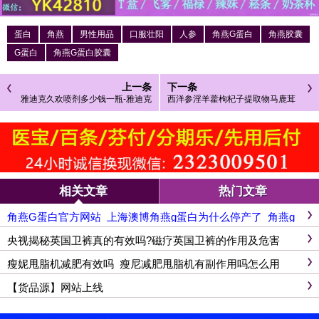
蛋白
角燕
男性用品
口服壮阳
人参
角燕G蛋白
角燕胶囊
G蛋白
角燕G蛋白胶囊
上一条
下一条
雅迪克久欢喷剂多少钱一瓶-雅迪克
西洋参淫羊藿枸杞子提取物马鹿茸
喷剂可信吗-男性延时喷剂哪款好
软胶囊功效与作用南京同仁堂出品
相关文章
热门文章
角燕G蛋白官方网站_上海澳博角燕g蛋白为什么停产了_角燕g
蛋白胶囊官网
央视揭秘英国卫裤真的有效吗?磁疗英国卫裤的作用及危害
瘦妮甩脂机减肥有效吗_瘦尼减肥甩脂机有副作用吗怎么用
【货品源】网站上线