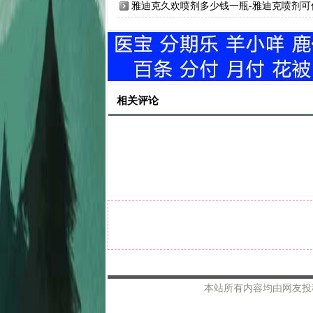
更好
雅迪克久欢喷剂多少钱一瓶-雅迪克喷剂可
吗-男性延时喷剂哪款好
相关评论
本站所有内容均由网友投