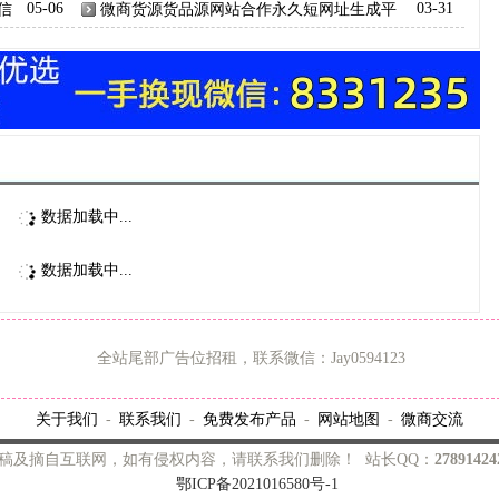
乡活水-巴马泉矿泉水价格
信
05-06
微商货源货品源网站合作永久短网址生成平
03-31
台
数据加载中...
数据加载中...
全站尾部广告位招租，联系微信：Jay0594123
关于我们
联系我们
免费发布产品
网站地图
微商交流
-
-
-
-
稿及摘自互联网，如有侵权内容，请联系我们删除！ 站长QQ：
2789142
鄂ICP备2021016580号-1