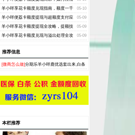
获取额度？
羊小咩享花卡额度兑现指南，额度一千
05-10
如何使用与兑换？
羊小咩便荔卡额度提现与超额度支付应
05-09
对策略
羊小咩享花卡额度提现全攻略，提额技
05-09
巧、避坑指南和市场趋势
羊小咩享花卡额度兑现与溢出处理全攻
05-09
略
推荐信息
[微商怎么做]
分期乐羊小咩鹿优选套出来,白条
分付 月付 花呗额度一手提现
本栏推荐