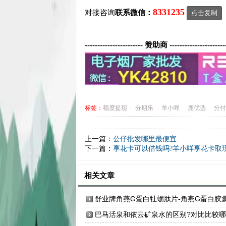
8331235
对接咨询
联系微信：
点击复制
----------------------- 赞助商 ----------------------
标签：
额度提现
分期乐
羊小咩
鹿优选
分付
上一篇：
公仔批发哪里最便宜
下一篇：
享花卡可以借钱吗?羊小咩享花卡取
相关文章
舒业牌角燕G蛋白牡蛎肽片-角燕G蛋白胶
升级产品男性口服保健品
巴马活泉和依云矿泉水的区别?对比比较