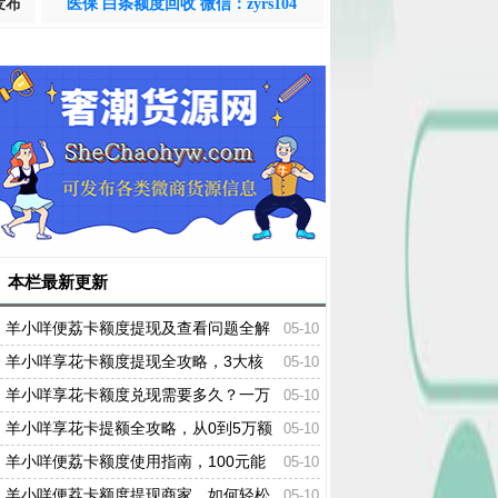
发布
医保 白条额度回收 微信：zyrs104
本栏最新更新
羊小咩便荔卡额度提现及查看问题全解
05-10
析
羊小咩享花卡额度提现全攻略，3大核
05-10
心技巧+真实案例+避坑指南
羊小咩享花卡额度兑现需要多久？一万
05-10
额度轻松搞定！
羊小咩享花卡提额全攻略，从0到5万额
05-10
度的实战指南
羊小咩便荔卡额度使用指南，100元能
05-10
买什么？
羊小咩便荔卡额度提现商家，如何轻松
05-10