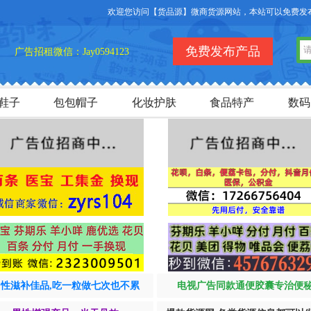
欢迎您访问【货品源】微商货源网站，本站可以免费发布微商
免费发布产品
广告招租微信：Jay0594123
鞋子
包包帽子
化妆护肤
食品特产
数码
男性滋补佳品,吃一粒做七次也不累
电视广告同款通便胶囊专治便