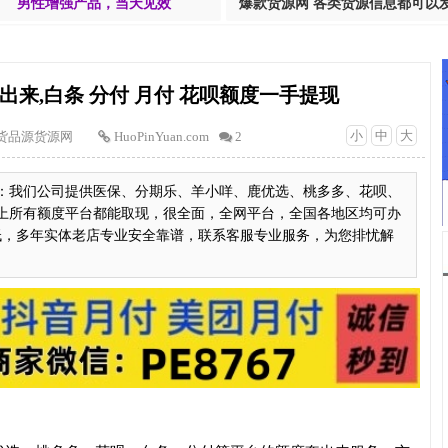
男性增强产品，当天见效
爆款货源网 各类货源信息都可以
来,白条 分付 月付 花呗额度一手提现
小
中
大
货品源货源网
HuoPinYuan.com
2
：我们公司提供医保、分期乐、羊小咩、鹿优选、桃多多、花呗、
上所有额度平台都能取现，很全面，全网平台，全国各地区均可办
低，多年实体老店专业安全靠谱，联系客服专业服务，为您排忧解