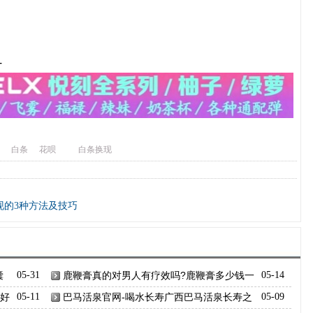
-
白条
花呗
白条换现
现的3种方法及技巧
囊
05-31
鹿鞭膏真的对男人有疗效吗?鹿鞭膏多少钱一
05-14
盒?有什么功效与作用
哪好
05-11
巴马活泉官网-喝水长寿广西巴马活泉长寿之
05-09