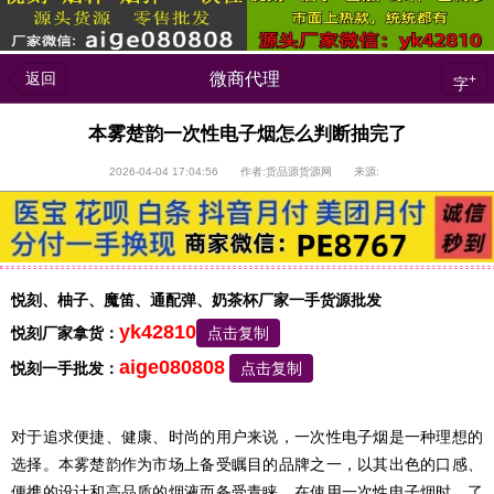
返回
微商代理
+
字
本雾楚韵一次性电子烟怎么判断抽完了
2026-04-04 17:04:56 作者:货品源货源网 来源:
悦刻、柚子、魔笛、通配弹、奶茶杯厂家一手货源批发
yk42810
悦刻厂家拿货：
点击复制
aige080808
悦刻一手批发：
点击复制
对于追求便捷、健康、时尚的用户来说，一次性电子烟是一种理想的
选择。本雾楚韵作为市场上备受瞩目的品牌之一，以其出色的口感、
便携的设计和高品质的烟液而备受青睐。在使用一次性电子烟时，了