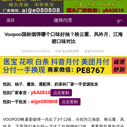
返回
微商代理
+
字
Voopoo国标烟弹哪个口味好抽？映云重、风吟月、江海
碧口味对比
2026-04-04 17:05:04 作者:货品源货源网 来源:VOOPOO
悦刻、柚子、魔笛、通配弹、奶茶杯厂家一手货源批发
yk42810
悦刻厂家拿货：
点击复制
aige080808
悦刻一手批发：
点击复制
VOOPOO蜂巢荟烟弹一共出了3个口味，分别为江海碧、映云重、风
吟月，下面我们来介绍一下这三款烟弹的口味，看看那款更加适合