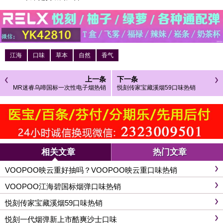
江海
口味
草本
自然
香气
上一条
下一条
MR迷睿乌啼国标一次性电子烟热销
悦刻传家宝藏溪烟59口味热销
相关文章
热门文章
VOOPOO映云重好抽吗？VOOPOO映云重口味热销
VOOPOO江海碧国标烟弹口味热销
悦刻传家宝藏溪烟59口味热销
悦刻一代烟弹新上市酷爽沙士口味