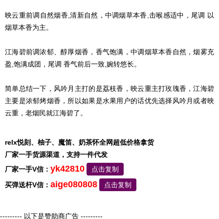
映云重前调自然烟香,清新自然，中调烟草本香,击喉感适中，尾调 以
烟草本香为主。
江海碧前调浓郁、醇厚烟香，香气饱满，中调烟草本香自然，烟雾充
盈,饱满成团，尾调 香气前后一致,婉转悠长。
简单总结一下，风吟月主打的是荔枝香，映云重主打玫瑰香，江海碧
主要是浓郁烤烟香，所以如果是水果用户的话优先选择风吟月或者映
云重，老烟民就江海碧了。
relx悦刻、柚子、魔笛、奶茶怀全网超低价格拿货
厂家一手货源渠道，支持一件代发
yk42810
厂家一手V信：
点击复制
aige080808
买弹送杆V信：
点击复制
--------- 以下是赞助商广告 ---------