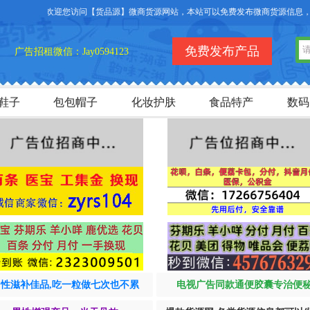
欢迎您访问【货品源】微商货源网站，本站可以免费发布微商货源信息，免费发
免费发布产品
广告招租微信：Jay0594123
鞋子
包包帽子
化妆护肤
食品特产
数码
男性滋补佳品,吃一粒做七次也不累
电视广告同款通便胶囊专治便