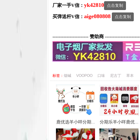
yk42810
厂家一手V信：
点击复制
aige080808
买弹送杆V信：
点击复制
----------------------- 赞助商 ----------------------
标签：
烟碱
VOOPOO
口味
尼古丁
草本
鹿优选羊小咩分期...
分期乐羊小咩鹿优...