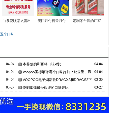
白条花呗怎么套出...
美团月付抖音月付...
定制茅台酒的厂家...
的五个口味
04-04
本雾楚韵和西畔口味对比
04-04
04-04
Voopoo国标烟弹哪个口味好抽？映云重、风
04-04
吟月、江海碧口味对比
04-04
VOOPOO电子烟新款DRAGX2和DRAGS2正
03-30
式推出
03-27
悦刻烟弹最受欢迎的口味评比
03-27