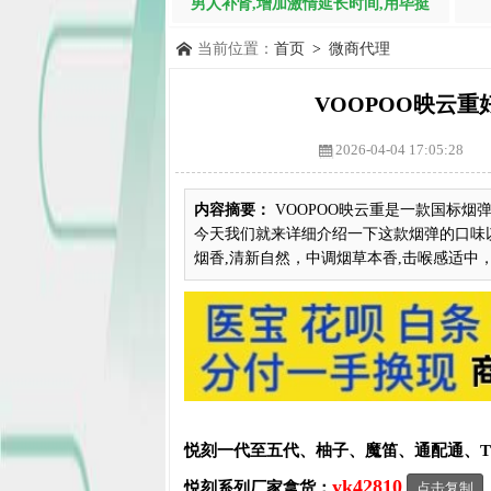
男人补肾,增加激情延长时间,用毕挺
当前位置：
首页
>
微商代理
VOOPOO映云重
2026-04-04 17:05:28
内容摘要：
VOOPOO映云重是一款国标
今天我们就来详细介绍一下这款烟弹的口味以
烟香,清新自然，中调烟草本香,击喉感适中，
悦刻一代至五代、柚子、魔笛、通配通、
yk42810
悦刻系列厂家拿货：
点击复制