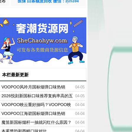
发布
医保 白条额度回收 微信：zyrs104
本栏最新更新
VOOPOO风吟月国标烟弹口味热销
04-05
2026悦刻新国标口味推荐复购率高的五
04-05
个口味
VOOPOO映云重好抽吗？VOOPOO映
04-04
云重口味热销
VOOPOO江海碧国标烟弹口味热销
04-04
魔笛新国标烟杆一抽就闪红什么原因？
04-04
本雾楚韵和西畔口味对比
04-04