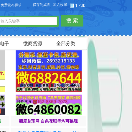
保存到桌面
加入收藏
布供求信息，也可以免费发布淘宝客商品信息。
搜 索
电子
微商货源
全部分类
秘
额度兑现网 白条花呗等均可换现