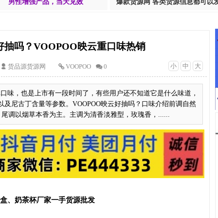
男性增强产品，当天见效
爆款货源网 各类货源信息都可以
好抽吗？VOOPOO映云重口味热销
小
中
大
货品源货源网
VOOPOO
0
烟弹口味，也是上市有一段时间了，有些用户还不知道它是什么味道，
及尼古丁含量等参数。VOOPOO映云好抽吗？口味介绍前调自然
尾调以烟草本香为主。主调为清香淡雅型，玫瑰香，......
T盒、奶茶杯厂家一手货源批发