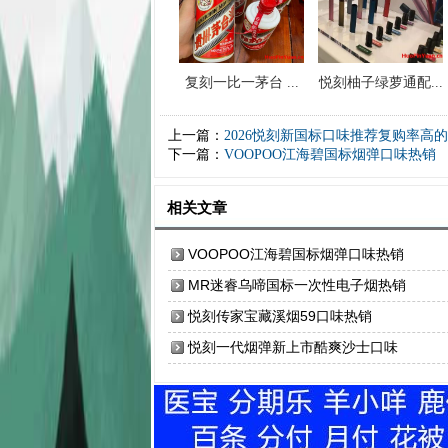
复刻一比一茅台 ...
悦刻柚子绿萝通配...
上一篇：
2026悦刻新国标口味推荐复购率高
下一篇：
VOOPOO江海碧国标烟弹口味热销
相关文章
VOOPOO江海碧国标烟弹口味热销
MR迷睿乌啼国标一次性电子烟热销
悦刻传家宝藏溪烟59口味热销
悦刻一代烟弹新上市酷爽沙士口味