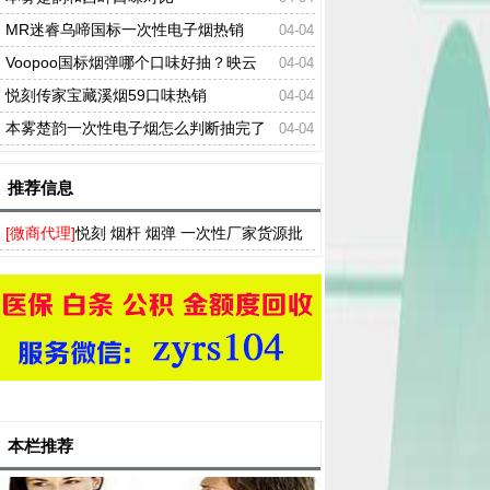
MR迷睿乌啼国标一次性电子烟热销
04-04
Voopoo国标烟弹哪个口味好抽？映云
04-04
重、风吟月、江海碧口味对比
悦刻传家宝藏溪烟59口味热销
04-04
本雾楚韵一次性电子烟怎么判断抽完了
04-04
推荐信息
[微商代理]
悦刻 烟杆 烟弹 一次性厂家货源批
发，多种口味RELX电子烟一件代发
本栏推荐